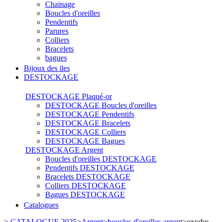
Chainage
Boucles d'oreilles
Pendentifs
Parures
Colliers
Bracelets
bagues
Bijoux des iles
DESTOCKAGE
DESTOCKAGE Plaqué-or
DESTOCKAGE Boucles d'oreilles
DESTOCKAGE Pendentifs
DESTOCKAGE Bracelets
DESTOCKAGE Colliers
DESTOCKAGE Bagues
DESTOCKAGE Argent
Boucles d'oreilles DESTOCKAGE
Pendentifs DESTOCKAGE
Bracelets DESTOCKAGE
Colliers DESTOCKAGE
Bagues DESTOCKAGE
Catalogues
>
CATALOGUE 2025
>
Argent
>
boucles d'oreilles argent
>
oxydes