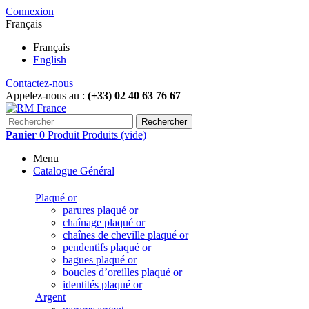
Connexion
Français
Français
English
Contactez-nous
Appelez-nous au :
(+33) 02 40 63 76 67
Rechercher
Panier
0
Produit
Produits
(vide)
Menu
Catalogue Général
Plaqué or
parures plaqué or
chaînage plaqué or
chaînes de cheville plaqué or
pendentifs plaqué or
bagues plaqué or
boucles d’oreilles plaqué or
identités plaqué or
Argent