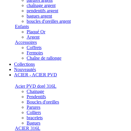
parures argent
chaînage argent
pendentifs argent
bagues argent
boucles d'oreilles argent
Enfants
Plaqué Or
Argent
Accessoires
Coffrets
Fermoirs
Chaîne de rallonge
Collections
Nouveautés
ACIER - ACIER PVD
Acier PVD doré 316L
Chainage
Pendentifs
Boucles d'oreilles
Parures
Colliers
bracelets
Bagues
ACIER 316L